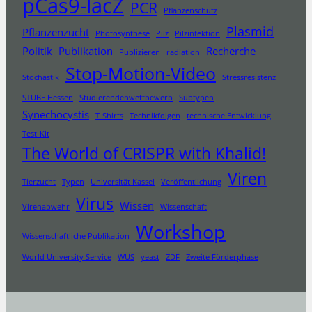
pCas9-lacZ
PCR
Pflanzenschutz
Plasmid
Pflanzenzucht
Photosynthese
Pilz
Pilzinfektion
Politik
Publikation
Recherche
Publizieren
radiation
Stop-Motion-Video
Stochastik
Stressresistenz
STUBE Hessen
Studierendenwettbewerb
Subtypen
Synechocystis
T-Shirts
Technikfolgen
technische Entwicklung
Test-Kit
The World of CRISPR with Khalid!
Viren
Tierzucht
Typen
Universität Kassel
Veröffentlichung
Virus
Wissen
Virenabwehr
Wissenschaft
Workshop
Wissenschaftliche Publikation
World University Service
WUS
yeast
ZDF
Zweite Förderphase